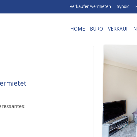
Verkaufen/vermieten
Syndic
HOME
BÜRO
VERKAUF
N
vermietet
eressantes: