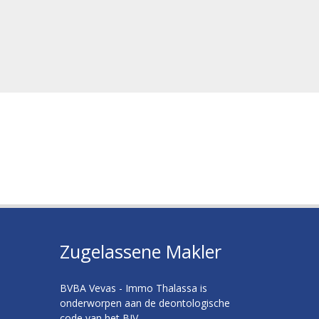
Zugelassene Makler
BVBA Vevas - Immo Thalassa is
onderworpen aan de deontologische
code van het BIV.