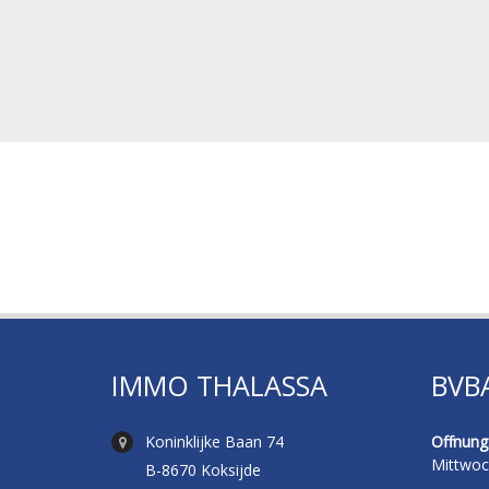
IMMO THALASSA
BVB
Koninklijke Baan 74
Offnungs
Mittwoc
B-8670 Koksijde