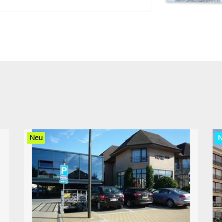
Neu
N