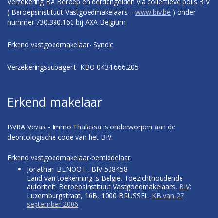
Verzekering BA Beroep en derdengelden via collectieve polis BIV
( Beroepsinstituut Vastgoedmakelaars –
www.biv.be
) onder
nummer 730.390.160 bij AXA Belgium
Erkend vastgoedmakelaar- Syndic
Verzekeringssubagent KBO 0434.666.205
Erkend makelaar
BVBA Vevas - Immo Thalassa is onderworpen aan de
deontologische code van het BIV.
Erkend vastgoedmakelaar-bemiddelaar:
Jonathan BENOOT : BIV 508458
Land van toekenning is België. Toezichthoudende
autoriteit: Beroepsinstituut Vastgoedmakelaars,
BIV
:
Luxemburgstraat, 16B, 1000 BRUSSEL.
KB van 27
september 2006