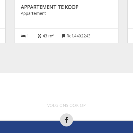
APPARTEMENT TE KOOP
Appartement
1
43 m²
Ref.4402243
VOLG ONS OOK OP