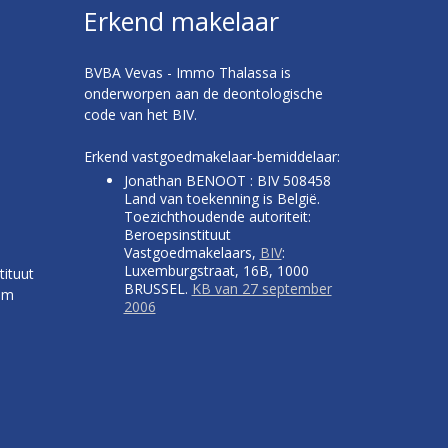
Erkend makelaar
BVBA Vevas - Immo Thalassa is
onderworpen aan de deontologische
code van het BIV.
Erkend vastgoedmakelaar-bemiddelaar:
Jonathan BENOOT : BIV 508458
Land van toekenning is België.
Toezichthoudende autoriteit:
Beroepsinstituut
Vastgoedmakelaars,
BIV
:
Luxemburgstraat, 16B, 1000
tituut
BRUSSEL.
KB van 27 september
um
2006