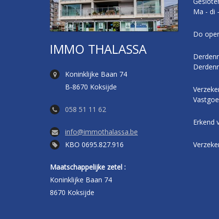
Geslote
Ma - di 
Do open
IMMO THALASSA
Derdenr
Derdenr
Koninklijke Baan 74
B-8670 Koksijde
Verzeker
Vastgoe
058 51 11 62
Erkend 
info@immothalassa.be
KBO 0695.827.916
Verzeke
Maatschappelijke zetel :
Koninklijke Baan 74
8670 Koksijde