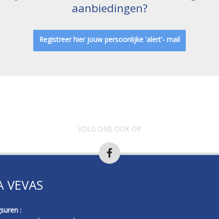
aanbiedingen?
Registreer hier jouw persoonlijke 'alert'- mail
VOLG ONS OOK OP
A VEVAS
suren :