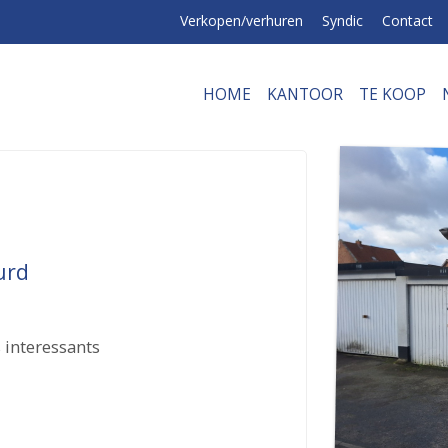
Verkopen/verhuren
Syndic
Contact
HOME
KANTOOR
TE KOOP
urd
 interessants