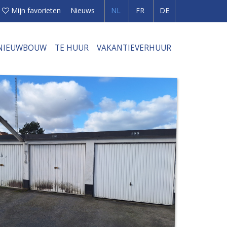
Mijn favorieten
Nieuws
NL
FR
DE
NIEUWBOUW
TE HUUR
VAKANTIEVERHUUR