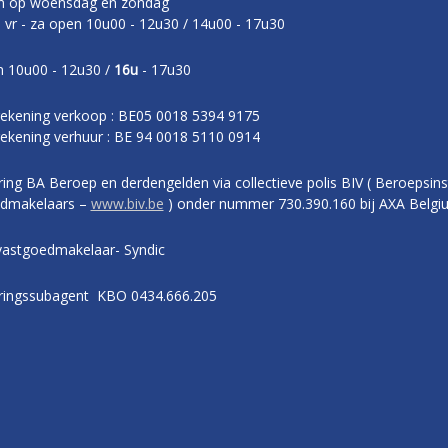
n op woensdag en zondag
- vr - za open 10u00 - 12u30 / 14u00 - 17u30
 10u00 - 12u30 /
16u
- 17u30
ekening verkoop : BE05 0018 5394 9175
ekening verhuur : BE 94 0018 5110 0914
ing BA Beroep en derdengelden via collectieve polis BIV ( Beroepsins
dmakelaars –
www.biv.be
) onder nummer 730.390.160 bij AXA Belgi
vastgoedmakelaar- Syndic
ringssubagent KBO 0434.666.205