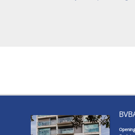
BVB
Opening