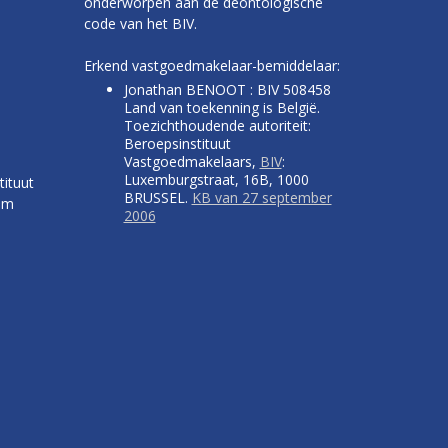
onderworpen aan de deontologische
code van het BIV.
Erkend vastgoedmakelaar-bemiddelaar:
Jonathan BENOOT : BIV 508458
Land van toekenning is België.
Toezichthoudende autoriteit:
Beroepsinstituut
Vastgoedmakelaars,
BIV
:
Luxemburgstraat, 16B, 1000
tituut
BRUSSEL.
KB van 27 september
um
2006