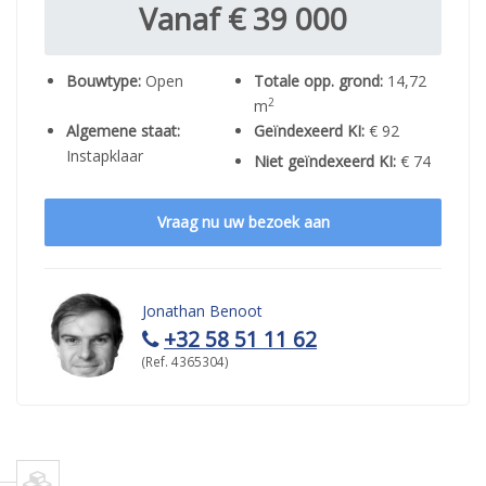
Vanaf € 39 000
Bouwtype:
Open
Totale opp. grond:
14,72
2
m
Algemene staat:
Geïndexeerd KI:
€ 92
Instapklaar
Niet geïndexeerd KI:
€ 74
Vraag nu uw bezoek aan
Jonathan Benoot
+32 58 51 11 62
(Ref. 4365304)