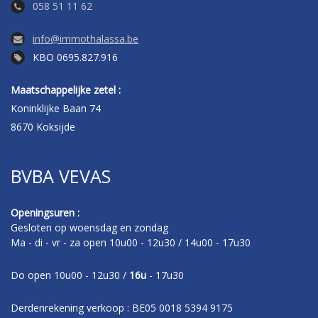
058 51 11 62
info@immothalassa.be
KBO 0695.827.916
Maatschappelijke zetel :
Koninklijke Baan 74
8670 Koksijde
BVBA VEVAS
Openingsuren :
Gesloten op woensdag en zondag
Ma - di - vr - za open 10u00 - 12u30 / 14u00 - 17u30
Do open 10u00 - 12u30 /
16u
- 17u30
Derdenrekening verkoop : BE05 0018 5394 9175