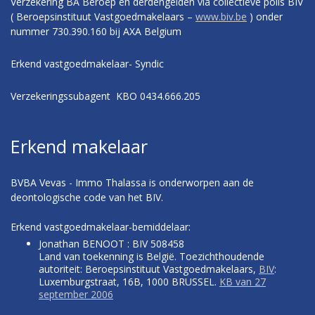
Verzekering BA Beroep en derdengelden via collectieve polis BIV
( Beroepsinstituut Vastgoedmakelaars –
www.biv.be
) onder
nummer 730.390.160 bij AXA Belgium
Erkend vastgoedmakelaar- Syndic
Verzekeringssubagent KBO 0434.666.205
Erkend makelaar
BVBA Vevas - Immo Thalassa is onderworpen aan de
deontologische code van het BIV.
Erkend vastgoedmakelaar-bemiddelaar:
Jonathan BENOOT : BIV 508458
Land van toekenning is België. Toezichthoudende
autoriteit: Beroepsinstituut Vastgoedmakelaars,
BIV
:
Luxemburgstraat, 16B, 1000 BRUSSEL.
KB van 27
september 2006