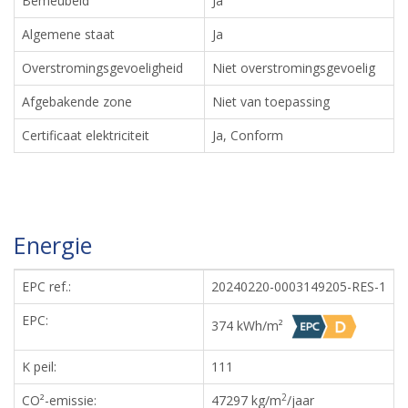
Bemeubeld
Ja
Algemene staat
Ja
Overstromingsgevoeligheid
Niet overstromingsgevoelig
Afgebakende zone
Niet van toepassing
Certificaat elektriciteit
Ja, Conform
Energie
EPC ref.:
20240220-0003149205-RES-1
EPC:
374 kWh/m²
K peil:
111
2
CO²-emissie:
47297 kg/m
/jaar