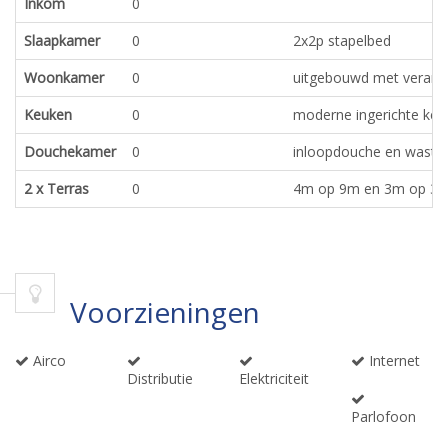
Inkom
0
Slaapkamer
0
2x2p stapelbed
Woonkamer
0
uitgebouwd met verand
Keuken
0
moderne ingerichte keu
Douchekamer
0
inloopdouche en wastaf
2 x Terras
0
4m op 9m en 3m op 3.5
Voorzieningen
Airco
Internet
Distributie
Elektriciteit
Parlofoon