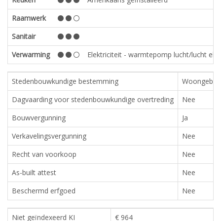
Raamwerk
Sanitair
Verwarming
Elektriciteit - warmtepomp lucht/lucht elect
Stedenbouwkundige bestemming
Woongebie
Dagvaarding voor stedenbouwkundige overtreding
Nee
Bouwvergunning
Ja
Verkavelingsvergunning
Nee
Recht van voorkoop
Nee
As-built attest
Nee
Beschermd erfgoed
Nee
Niet geïndexeerd KI
€ 964