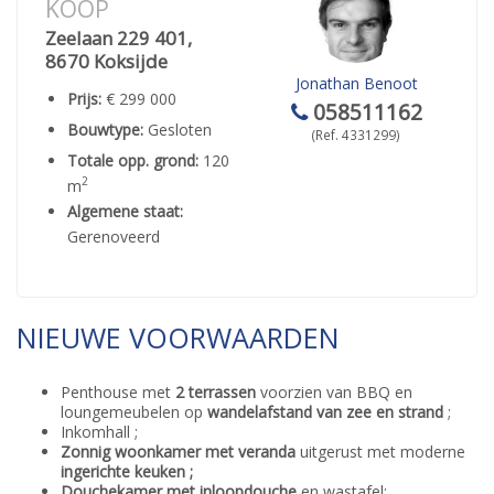
KOOP
Zeelaan 229 401,
8670 Koksijde
Jonathan Benoot
Prijs:
€ 299 000
058511162
Bouwtype:
Gesloten
(Ref. 4331299)
Totale opp. grond:
120
2
m
Algemene staat:
Gerenoveerd
NIEUWE VOORWAARDEN
Penthouse met
2 terrassen
voorzien van BBQ en
loungemeubelen op
wandelafstand van zee en strand
;
Inkomhall ;
Zonnig woonkamer met veranda
uitgerust met moderne
ingerichte keuken ;
Douchekamer met inloopdouche
en wastafel;