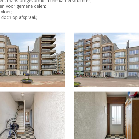
tsen, thans omgevormd in drie kamers/ruimtes;
osten voor gemene delen;
 vloer;
 doch op afspraak;