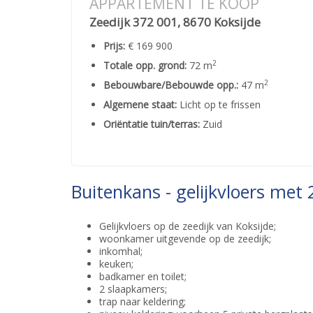
APPARTEMENT TE KOOP
Zeedijk 372 001, 8670 Koksijde
Prijs:
€ 169 900
2
Totale opp. grond:
72 m
2
Bebouwbare/Bebouwde opp.:
47 m
Algemene staat:
Licht op te frissen
Oriëntatie tuin/terras:
Zuid
Buitenkans - gelijkvloers met
Gelijkvloers op de zeedijk van Koksijde;
woonkamer uitgevende op de zeedijk;
inkomhal;
keuken;
badkamer en toilet;
2 slaapkamers;
trap naar keldering;