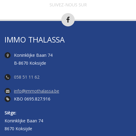
SUIVEZ-NOUS SUR
IMMO THALASSA
Koninklijke Baan 74
B-8670 Koksijde
058 51 11 62
info@immothalassa.be
KBO 0695.827.916
Siège:
Koninklijke Baan 74
8670 Koksijde