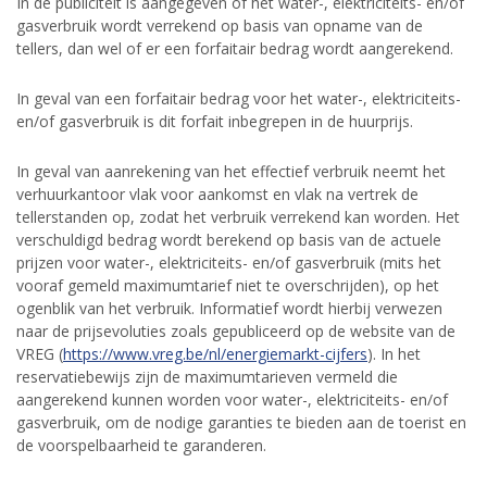
In de publiciteit is aangegeven of het water-, elektriciteits- en/of
gasverbruik wordt verrekend op basis van opname van de
tellers, dan wel of er een forfaitair bedrag wordt aangerekend.
In geval van een forfaitair bedrag voor het water-, elektriciteits-
en/of gasverbruik is dit forfait inbegrepen in de huurprijs.
In geval van aanrekening van het effectief verbruik neemt het
verhuurkantoor vlak voor aankomst en vlak na vertrek de
tellerstanden op, zodat het verbruik verrekend kan worden. Het
verschuldigd bedrag wordt berekend op basis van de actuele
prijzen voor water-, elektriciteits- en/of gasverbruik (mits het
vooraf gemeld maximumtarief niet te overschrijden), op het
ogenblik van het verbruik. Informatief wordt hierbij verwezen
naar de prijsevoluties zoals gepubliceerd op de website van de
VREG (
https://www.vreg.be/nl/energiemarkt-cijfers
). In het
reservatiebewijs zijn de maximumtarieven vermeld die
aangerekend kunnen worden voor water-, elektriciteits- en/of
gasverbruik, om de nodige garanties te bieden aan de toerist en
de voorspelbaarheid te garanderen.