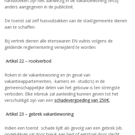
handdoeken zijn niet aanwezig in de vakantiewoning tenzij
anders aangegeven in de publiciteit.
De toerist zal zelf huisvuilzakken van de stad/gemeente dienen
aan te schaffen.
Bij vertrek dienen alle etenswaren EN vuilnis volgens de
geldende reglementering verwijderd te worden.
Artikel 22 – rookverbod
Roken in de vakantiewoning en (in geval van
vakantieappartementen, -kamers en -studio’s) in de
gemeenschappelijke delen van het gebouw is ten strengste
verboden. Elke inbreuk zal aanleiding kunnen geven tot het
verschuldigd zijn van een
schadevergoeding van 250€.
Artikel 23 – gebrek vakantiewoning
Indien een toerist schade lijdt als gevolg van een gebrek (vb.
ongelukkige val door breuk aan bed of eetstoel door slecht