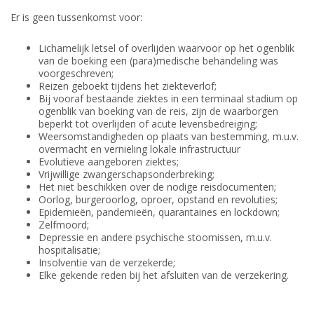
Er is geen tussenkomst voor:
Lichamelijk letsel of overlijden waarvoor op het ogenblik
van de boeking een (para)medische behandeling was
voorgeschreven;
Reizen geboekt tijdens het ziekteverlof;
Bij vooraf bestaande ziektes in een terminaal stadium op
ogenblik van boeking van de reis, zijn de waarborgen
beperkt tot overlijden of acute levensbedreiging;
Weersomstandigheden op plaats van bestemming, m.u.v.
overmacht en vernieling lokale infrastructuur
Evolutieve aangeboren ziektes;
Vrijwillige zwangerschapsonderbreking;
Het niet beschikken over de nodige reisdocumenten;
Oorlog, burgeroorlog, oproer, opstand en revoluties;
Epidemieën, pandemieën, quarantaines en lockdown;
Zelfmoord;
Depressie en andere psychische stoornissen, m.u.v.
hospitalisatie;
Insolventie van de verzekerde;
Elke gekende reden bij het afsluiten van de verzekering.