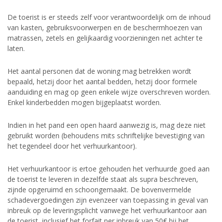
De toerist is er steeds zelf voor verantwoordelijk om de inhoud
van kasten, gebruiksvoorwerpen en de beschermhoezen van
matrassen, zetels en gelijkaardig voorzieningen net achter te
laten.
Het aantal personen dat de woning mag betrekken wordt
bepaald, hetzij door het aantal bedden, hetzij door formele
aanduiding en mag op geen enkele wijze overschreven worden.
Enkel kinderbedden mogen bijgeplaatst worden.
Indien in het pand een open haard aanwezig is, mag deze niet
gebruikt worden (behoudens mits schriftelijke bevestiging van
het tegendeel door het verhuurkantoor).
Het verhuurkantoor is ertoe gehouden het verhuurde goed aan
de toerist te leveren in dezelfde staat als supra beschreven,
zijnde opgeruimd en schoongemaakt. De bovenvermelde
schadevergoedingen zijn evenzeer van toepassing in geval van
inbreuk op de leveringsplicht vanwege het verhuurkantoor aan
de toerist, inclusief het forfait per inbreuk van 50€ bij het