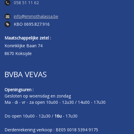
058 51 11 62
info@immothalassa.be
KBO 0695.827.916
Maatschappelijke zetel :
Koninklijke Baan 74
8670 Koksijde
BVBA VEVAS
Openingsuren :
Gesloten op woensdag en zondag
Ma - di - vr - za open 10u00 - 12u30 / 14u00 - 17u30
Do open 10u00 - 12u30 /
16u
- 17u30
Derdenrekening verkoop : BE05 0018 5394 9175