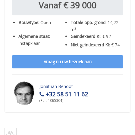
Vanaf € 39 000
Bouwtype:
Open
Totale opp. grond:
14,72
2
m
Algemene staat:
Geïndexeerd KI:
€ 92
Instapklaar
Niet geïndexeerd KI:
€ 74
Vraag nu uw bezoek aan
Jonathan Benoot
+32 58 51 11 62
(Ref. 4365304)