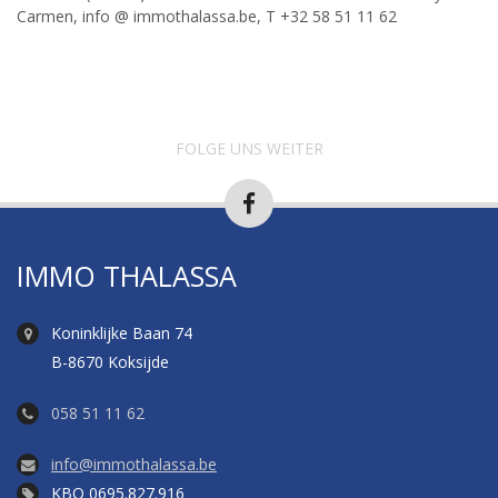
Carmen, info @ immothalassa.be, T +32 58 51 11 62
FOLGE UNS WEITER
IMMO THALASSA
Koninklijke Baan 74
B-8670 Koksijde
058 51 11 62
info@immothalassa.be
KBO 0695.827.916