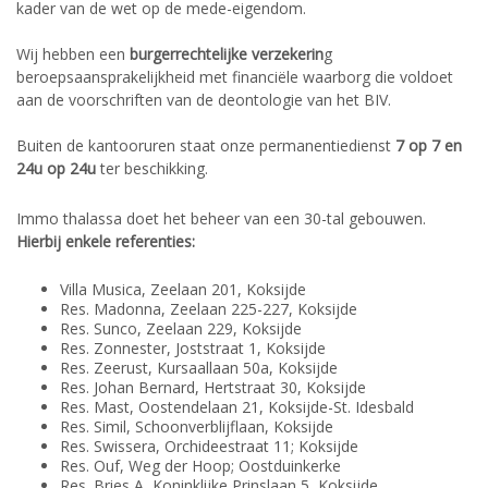
kader van de wet op de mede-eigendom.
Wij hebben een
burgerrechtelijke verzekerin
g
beroepsaansprakelijkheid met financiële waarborg die voldoet
aan de voorschriften van de deontologie van het BIV.
Buiten de kantooruren staat onze permanentiedienst
7 op 7 en
24u op 24u
ter beschikking.
Immo thalassa doet het beheer van een 30-tal gebouwen.
Hierbij enkele referenties:
Villa Musica, Zeelaan 201, Koksijde
Res. Madonna, Zeelaan 225-227, Koksijde
Res. Sunco, Zeelaan 229, Koksijde
Res. Zonnester, Joststraat 1, Koksijde
Res. Zeerust, Kursaallaan 50a, Koksijde
Res. Johan Bernard, Hertstraat 30, Koksijde
Res. Mast, Oostendelaan 21, Koksijde-St. Idesbald
Res. Simil, Schoonverblijflaan, Koksijde
Res. Swissera, Orchideestraat 11; Koksijde
Res. Ouf, Weg der Hoop; Oostduinkerke
Res. Bries A, Koninklijke Prinslaan 5, Koksijde