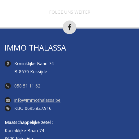
FOLGE UNS WEITER
IMMO THALASSA
Koninklijke Baan 74
B-8670 Koksijde
058 51 11 62
info@immothalassa.be
KBO 0695.827.916
Maatschappelijke zetel :
Koninklijke Baan 74
8670 Koksijde