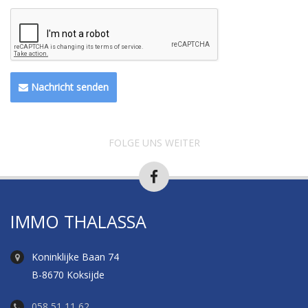
Nachricht senden
FOLGE UNS WEITER
IMMO THALASSA
Koninklijke Baan 74
B-8670 Koksijde
058 51 11 62