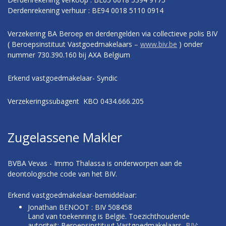
Derdenrekening verhuur : BE94 0018 5110 0914
Verzekering BA Beroep en derdengelden via collectieve polis BIV
( Beroepsinstituut Vastgoedmakelaars –
www.biv.be
) onder
nummer 730.390.160 bij AXA Belgium
Erkend vastgoedmakelaar- Syndic
Verzekeringssubagent KBO 0434.666.205
Zugelassene Makler
BVBA Vevas - Immo Thalassa is onderworpen aan de
deontologische code van het BIV.
Erkend vastgoedmakelaar-bemiddelaar:
Jonathan BENOOT : BIV 508458
Land van toekenning is België. Toezichthoudende
autoriteit: Beroepsinstituut Vastgoedmakelaars,
BIV
: