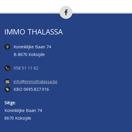
IMMO THALASSA
Koninklijke Baan 74
B-8670 Koksijde
058 51 11 62
info@immothalassa.be
KBO 0695.827.916
Siège:
Koninklijke Baan 74
8670 Koksijde