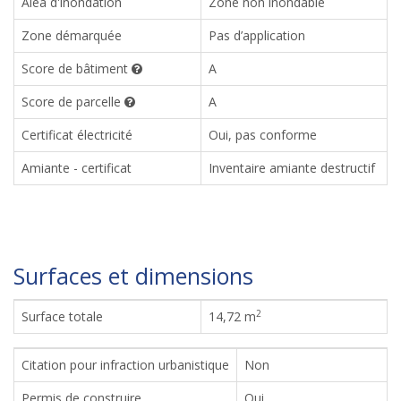
Aléa d'inondation
Zone non inondable
Zone démarquée
Pas d’application
Score de bâtiment
A
Score de parcelle
A
Certificat électricité
Oui, pas conforme
Amiante - certificat
Inventaire amiante destructif
Surfaces et dimensions
2
Surface totale
14,72 m
Citation pour infraction urbanistique
Non
Permis de construire
Oui